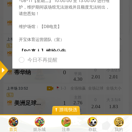
-08-11【星期二】 10:00:00 至 13:00:00 进行维
0
大 3.5
奥斯汀FC
3
护，维护期间该场馆无法游戏并且额度无法转出，
1.65
3.56
请您悉知！

0
小 3.5
普埃布拉
0
维护场馆：【DB电竞】

2.29
1.25
2-1
全场独赢
全场让球
全场大小
上半场 49:09
主胜
【BG真人】维护公告
0
大 2/2.5
圣地亚哥
1
1.35
1.87
1.85
今日不再提醒
客胜
尊敬的会员您好：

9.20
为了给您更好的游戏体验，【BG真人】将于 2026–
0
小 2/2.5
蒂华纳
0
平局
08-11【星期二】 04:00:00 至 05:00:00 进行维
2.01
2.01
4.30
护，维护期间该场馆无法游戏并且额度无法转出，
1-3
全场独赢
全场让球
全场大小
上半场 33:52
请您悉知！

主胜
0
大 3.5/4
维护场馆：【BG真人】

美洲足球俱乐部
1
2.76
2.04
1.83
客胜
开宝体育运营团队（宣）
2.72
0
小 3.5/4
波特兰伐木者
1
热门游戏
大奖游戏
最近玩过
收藏游戏
平局
1.84
2.03
【DB彩票】维护公告
2.84
首页
娱乐城
注单
存款
我的